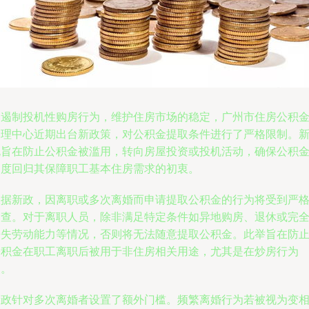
为遏制投机性购房行为，维护住房市场的稳定，广州市住房公积
管理中心近期出台新政策，对公积金提取条件进行了严格限制。
规旨在防止公积金被滥用，转向房屋投资或投机活动，确保公积
制度回归其保障职工基本住房需求的初衷。
根据新政，因离职或多次离婚而申请提取公积金的行为将受到严
审查。对于离职人员，除非满足特定条件如异地购房、退休或完
丧失劳动能力等情况，否则将无法随意提取公积金。此举旨在防
公积金在职工离职后被用于非住房相关用途，尤其是在炒房行为
中。
新政针对多次离婚者设置了额外门槛。频繁离婚行为若被视为变