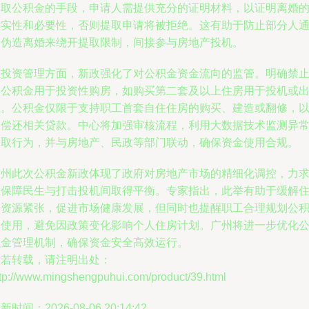
套取公积金的手段，申请人需提供充分的证明材料，以证明离婚
真实性和必要性，否则提取申请将被拒绝。这有助于防止部分人
过伪造离婚来绕开提取限制，间接参与房地产投机。
在投资管理方面，新政强化了对公积金资金流向的监管。明确禁
将公积金用于投资性购房，如购买第二套及以上住房用于投机或
租。公积金仅限于支持职工首套自住住房的购买、建造或翻修，
及偿还相关贷款。中心将加强审核流程，利用大数据技术监测异
提取行为，并与房地产、民政等部门联动，确保资金使用合规。
广州此次公积金新政体现了政府对房地产市场的精细化调控，力
在保障民生与打击投机间取得平衡。专家指出，此举有助于缓解
房资源紧张，促进市场健康发展，但同时也提醒职工合理规划公
金使用，避免因政策变化影响个人住房计划。广州将进一步优化
积金管理机制，确保资金安全高效运行。
如若转载，请注明出处：
ttp://www.mingshengpuhui.com/product/39.html
新时间：2026-08-06 20:14:42